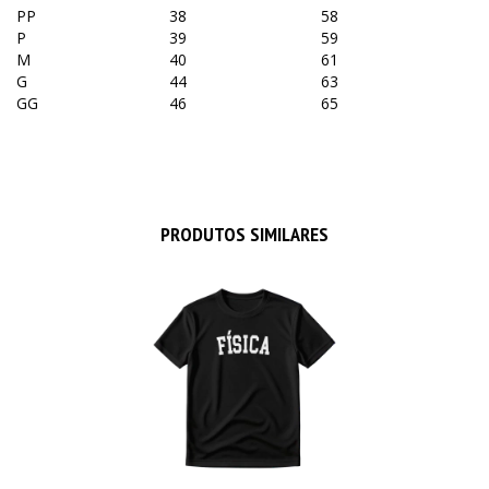
PP
38
58
P
39
59
M
40
61
G
44
63
GG
46
65
PRODUTOS SIMILARES