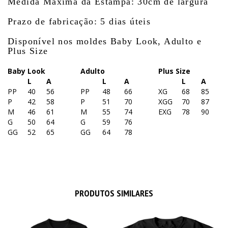
Medida Máxima da Estampa: 30cm de largura
Prazo de fabricação: 5 dias úteis
Disponível nos moldes Baby Look, Adulto e
Plus Size
Baby Look
Adulto
Plus Size
L
A
L
A
L
A
PP
40
56
PP
48
66
XG
68
85
P
42
58
P
51
70
XGG
70
87
M
46
61
M
55
74
EXG
78
90
G
50
64
G
59
76
GG
52
65
GG
64
78
PRODUTOS SIMILARES