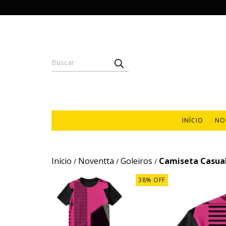
INÍCIO
NO
Início
Noventta
Goleiros
Camiseta Casual
/
/
/
38
%
OFF