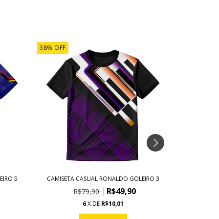
38
%
OFF
38
%
OFF
EIRO 5
CAMISETA CASUAL RONALDO GOLEIRO 3
CAMISETA
R$49,90
R$79,90
R
6
X DE
R$10,01