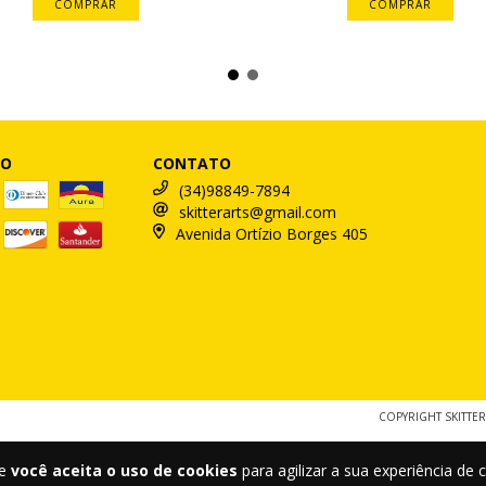
COMPRAR
COMPRAR
TO
CONTATO
(34)98849-7894
skitterarts@gmail.com
Avenida Ortízio Borges 405
COPYRIGHT SKITTER
te
você aceita o uso de cookies
para agilizar a sua experiência de