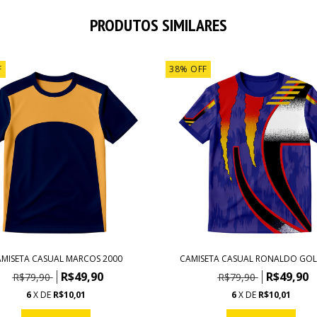
PRODUTOS SIMILARES
F
38
%
OFF
MISETA CASUAL MARCOS 2000
CAMISETA CASUAL RONALDO GOL
R$49,90
R$49,90
R$79,90
R$79,90
6
X DE
R$10,01
6
X DE
R$10,01