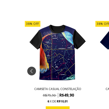
38
%
OFF
38
%
OF
L AMARELO
CAMISETA CASUAL CONSTELAÇÃO
CA
90
R$49,90
R$79,90
6
X DE
R$10,01