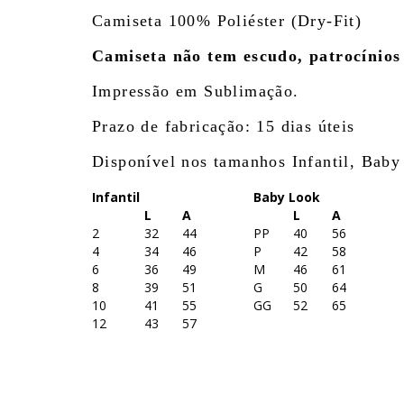
Camiseta 100% Poliéster (Dry-Fit)
Camiseta não tem escudo, patrocínio
Impressão em Sublimação.
Prazo de fabricação: 15 dias úteis
Disponível nos tamanhos Infantil, Baby
Infantil
Baby Look
L
A
L
A
2
32
44
PP
40
56
4
34
46
P
42
58
6
36
49
M
46
61
8
39
51
G
50
64
10
41
55
GG
52
65
12
43
57