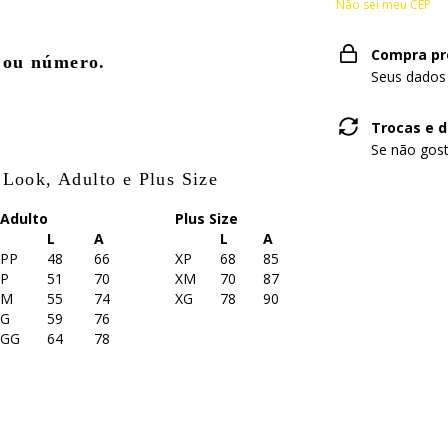
Não sei meu CEP
Compra pr
s ou número.
Seus dados
Trocas e 
Se não gost
 Look, Adulto e Plus Size
Adulto
Plus Size
L
A
L
A
PP
48
66
XP
68
85
P
51
70
XM
70
87
M
55
74
XG
78
90
G
59
76
GG
64
78