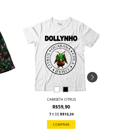
CAMI
CAMISETA CITRUS
R$59,90
7
X DE
R$10,34
COMPRAR