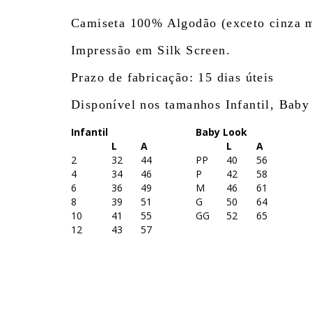
Camiseta 100% Algodão (exceto cinza 
Impressão em Silk Screen.
Prazo de fabricação: 15 dias úteis
Disponível nos tamanhos Infantil, Baby
Infantil
Baby Look
L
A
L
A
2
32
44
PP
40
56
4
34
46
P
42
58
6
36
49
M
46
61
8
39
51
G
50
64
10
41
55
GG
52
65
12
43
57