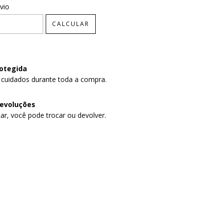
CEP:
ALTERAR CEP
vio
CALCULAR
otegida
 cuidados durante toda a compra.
devoluções
ar, você pode trocar ou devolver.