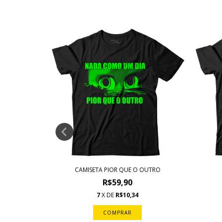
ELO 1
CAMISETA PIOR QUE O OUTRO
R$59,90
7
X DE
R$10,34
COMPRAR