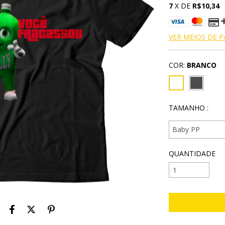
7
X DE
R$10,34
VER MEIOS DE 
COR:
BRANCO
TAMANHO :
QUANTIDADE