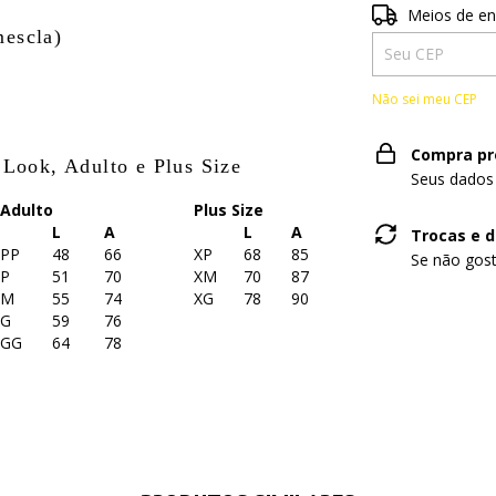
Entregas para o 
Meios de en
mescla)
Não sei meu CEP
Compra pr
 Look, Adulto e Plus Size
Seus dados
Adulto
Plus Size
L
A
L
A
Trocas e 
PP
48
66
XP
68
85
Se não gost
P
51
70
XM
70
87
M
55
74
XG
78
90
G
59
76
GG
64
78