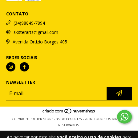
CONTATO
(34)98849-7894
skitterarts@gmail.com
Avenida Ortízio Borges 405
REDES SOCIAIS
NEWSLETTER
COPYRIGHT SKITTER STORE - 35176139000175 - 2026. TODOS OS DIREITOS
RESERVADOS.
Ao navegar por este site
você aceita o uso de cookies
para