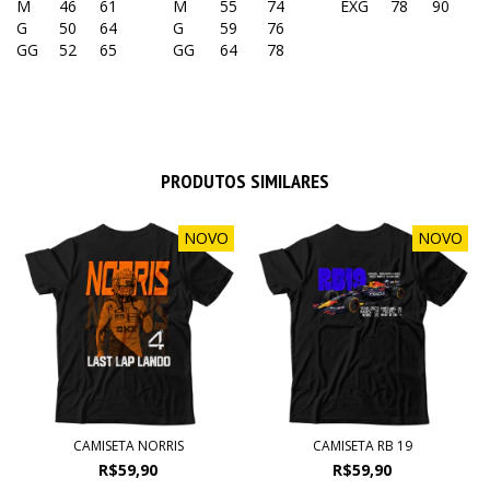
M
46
61
M
55
74
EXG
78
90
G
50
64
G
59
76
GG
52
65
GG
64
78
PRODUTOS SIMILARES
NOVO
NOVO
CAMISETA NORRIS
CAMISETA RB 19
R$59,90
R$59,90