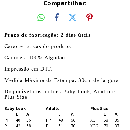
Compartilhar:
Prazo de fabricação: 2 dias úteis
Características do produto:
Camiseta 100% Algodão
Impressão em DTF.
Medida Máxima da Estampa: 30cm de largura
Disponível nos moldes Baby Look, Adulto e
Plus Size
Baby Look
Adulto
Plus Size
L
A
L
A
L
A
PP
40
56
PP
48
66
XG
68
85
P
42
58
P
51
70
XGG
70
87